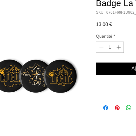
Badge La
SKU : 6761F69F1D962
Prix
13,00 €
Quantité
*
Aj