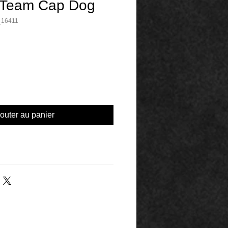
 Team Cap Dog
_16411
outer au panier