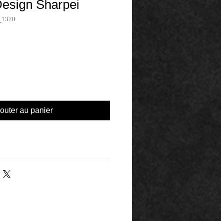
esign Sharpei
_1320
outer au panier