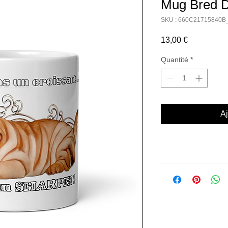
Mug Bred D
SKU : 660C21715840B
Prix
13,00 €
Quantité
*
Aj