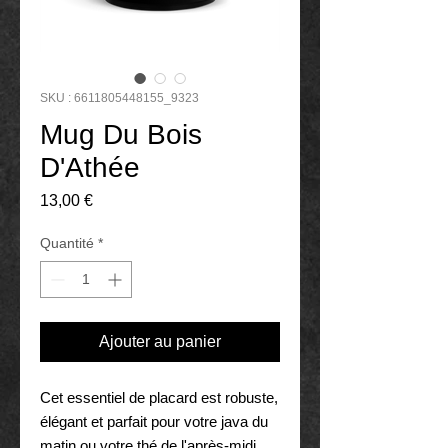
SKU : 6611805448155_9323
Mug Du Bois
D'Athée
Prix
13,00 €
Quantité
*
Ajouter au panier
Cet essentiel de placard est robuste, 
élégant et parfait pour votre java du 
matin ou votre thé de l'après-midi.