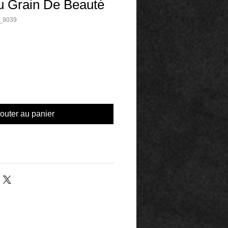
u Grain De Beauté
_9039
outer au panier