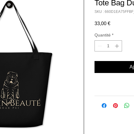
Tote Bag D
SKU : 660D1EA75FFBF
Prix
33,00 €
Quantité
*
Aj