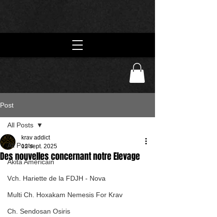
Post
All Posts
krav addict
All Posts
12 sept. 2025
Des nouvelles concernant notre Elevage
Akita Américain
Vch. Hariette de la FDJH - Nova
Multi Ch. Hoxakam Nemesis For Krav
Ch. Sendosan Osiris