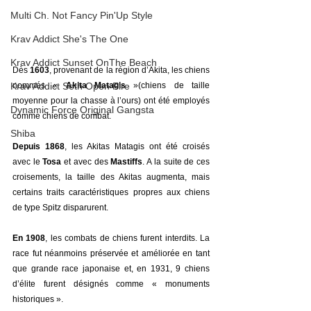
Multi Ch. Not Fancy Pin'Up Style
Krav Addict She's The One
Krav Addict Sunset OnThe Beach
Dès 
1603
, provenant de la région d’Akita, les chiens 
Krav Addict Seth Open Fire
nommés « 
Akita Matagis
 »(chiens de taille 
moyenne pour la chasse à l’ours) ont été employés 
Dynamic Force Original Gangsta
comme chiens de combat.
Shiba
Depuis 1868
, les Akitas Matagis ont été croisés 
avec le 
Tosa
 et avec des
 Mastiffs
. A la suite de ces 
croisements, la taille des Akitas augmenta, mais 
certains traits caractéristiques propres aux chiens 
de type Spitz disparurent.
En 1908
, les combats de chiens furent interdits. La 
race fut néanmoins préservée et améliorée en tant 
que grande race japonaise et, en 1931, 9 chiens 
d’élite furent désignés comme « monuments 
historiques ».