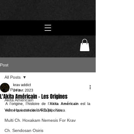
Post
All Posts
krav addict
All Posts
24 avr. 2023
L'Akita Américain - Les Origines
Akita Américain
A l’origine, l’histoire de l’
Akita Américain
 est la 
Vch. Hariette de la FDJH - Nova
même que celle de l’Akita japonais.
Multi Ch. Hoxakam Nemesis For Krav
Ch. Sendosan Osiris