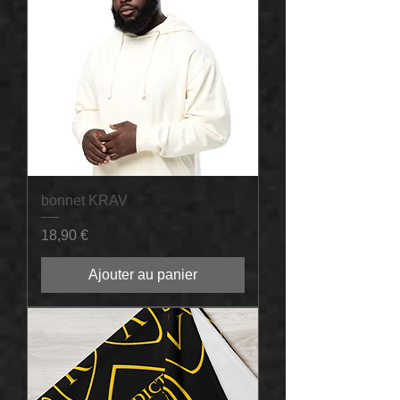
bonnet KRAV
Prix
18,90 €
Ajouter au panier