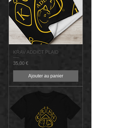
KRAV ADDICT PLAID
Prix
35,00 €
Ajouter au panier